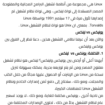
Linux هي مجموعة من أنظمة تشغيل البرامج المجانية والمفتوحة
المصدر المستندة إلى نواة لينكس ، وهي نواة نظام تشغيل تم
إصدارها لأول مرة في 17 سبتمبر 1991 بواسطة Linus
Torvalds. بمعنى ان Unix هو نواة لنظام التشغيل Linux .
يونيكس vs لينكس
والآن بعد أن عرفنا نظامي التشغيل هذين ، دعنا ننظر إلى الفرق بين
يونكس ولينكس.
1. التكلفة: يونكس vs لينكس
أيهما أغلى أو أرخص بين يونيكس ولينكس؟ لينكس هو نظام تشغيل
مفتوح المصدر ومن ثم يتم توزيعه بحرية. يمكنك بسهولة تنزيل
نسخة من Linux من الإنترنت أو الحصول عليها مجانًا من خلال الكتب
والمجلات. ومع ذلك ، ستحتاج إلى دفع ثمن إصدارات الخادم ونظام
التشغيل Linux للمنظمات الكبيرة.
من ناحية أخرى ، يونيكس مكلفة للغاية. ومع ذلك ، لا يوجد تسعير
عام لنظام التشغيل. بدلاً من ذلك ، تحتوي الإصدارات المختلفة من