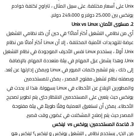
Unix على أسعار مختلفة. على سبيل المثال ، تتراوح تكلفة خوادم
يونكس بين 25،000 دولار و 249،000 دولار.
2. مستوى الأمان: Unix vs Linux
أي من نظامي التشغيل أكثر أمانًا؟ في حين أن كلا نظامي التشغيل
عرضة للتهديدات الأمنية المختلفة ، إلا أن Linux أكثر أمانًا من نظام
Unix. أولاً ، يستخدم Linux نفس الأحرف الموجودة في نظام التشغيل
Unix. وهذا يشمل عزل المهام في بيئة متعددة المهام. بالإضافة
إلى ذلك ، يتم تشفير كلمات المرور في Linux ويمكن إدارتها عن بُعد.
وبصفته نظام تشغيل مفتوح المصدر ، يمكن للمستخدمين
والمطورين الإبلاغ عن الأخطاء في Linux بسهولة. هذا لا يحدث في
يونكس حيث يتعين على المستخدمين الانتظار حتى يتم تطوير تصحيح
الأخطاء. يمكن أن تستغرق العملية وقتًا طويلاً في بيئة مفتوحة
المصدر حيث يتم إصلاح المشكلات في غضون وقت قصير.
3. قاعدة المستخدمين: يونكس vs لينكس
من الذي يستخدم نظامي التشغيل يونكس و لينكس؟ لينكس هو