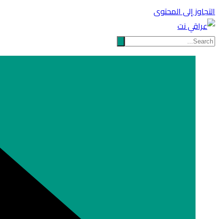
التجاوز إلى المحتوى