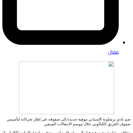
مقال
ضم نادي برشلونة الإسباني موهبة جديدة إلى صفوفه، في إطار تحركاته لتأسيس
صفوف الفريق الكتالوني خلال موسم الانتقالات الصيفي.
وتعاقد برشلونة مع موهبة فياريال بريان فارينياس، بهدف زيادة إمكانيات “اللاماسيا”